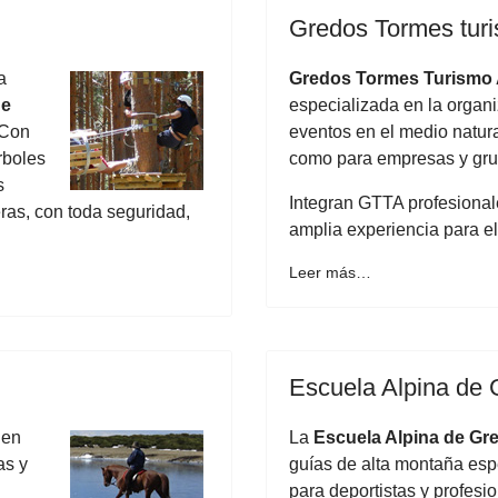
Gredos Tormes turi
a
Gredos Tormes Turismo 
de
especializada en la organi
 Con
eventos en el medio natural
rboles
como para empresas y grup
s
Integran GTTA profesionale
eras, con toda seguridad,
amplia experiencia para el
Leer más…
Escuela Alpina de
 en
La
Escuela Alpina de Gr
as y
guías de alta montaña esp
para deportistas y profesi