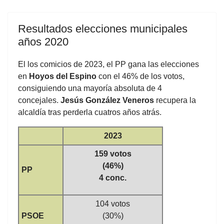
Resultados elecciones municipales
años 2020
El los comicios de 2023, el PP gana las elecciones
en
Hoyos del Espino
con el 46% de los votos,
consiguiendo una mayoría absoluta de 4
concejales.
Jesús González Veneros
recupera la
alcaldía tras perderla cuatros años atrás.
2023
159 votos
(46%)
PP
4 conc.
104 votos
PSOE
(30%)