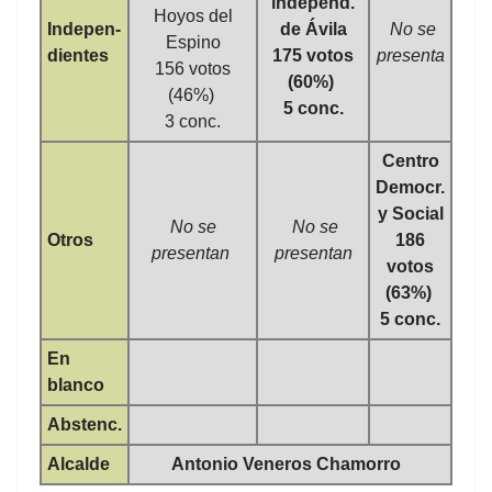
independ.
Hoyos del
Indepen-
de Ávila
No se
Espino
dientes
175 votos
presenta
156 votos
(60%)
(46%)
5 conc.
3 conc.
Centro
Democr.
y Social
No se
No se
Otros
186
presentan
presentan
votos
(63%)
5 conc.
En
blanco
Abstenc.
Alcalde
Antonio Veneros Chamorro