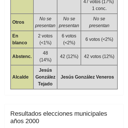
47 votos (17%)
1 conc.
No se
No se
No se
Otros
presentan
presentan
presentan
En
2 votos
6 votos
6 votos (<2%)
blanco
(<1%)
(<2%)
48
Abstenc.
42 (12%)
42 votos (12%)
(14%)
Jesús
Alcalde
González
Jesús González Veneros
Tejado
Resultados elecciones municipales
años 2000