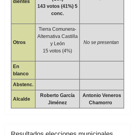
dientes
143 votos (41%) 5
conc.
Tierra Comunera-
Alternativa Castilla
Otros
No se presentan
y León
15 votos (4%)
En
blanco
Abstenc.
Roberto García
Antonio Veneros
Alcalde
Jiménez
Chamorro
Resultados elecciones municipales