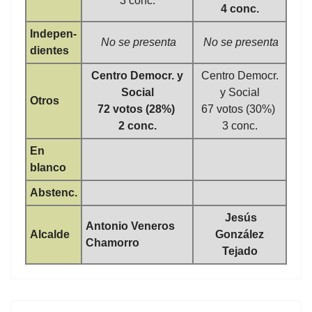
3 conc.
4 conc.
Indepen-
No se presenta
No se presenta
dientes
Centro Democr. y
Centro Democr.
Social
y Social
Otros
72 votos (28%)
67 votos (30%)
2 conc.
3 conc.
En
blanco
Abstenc.
Jesús
Antonio Veneros
Alcalde
González
Chamorro
Tejado