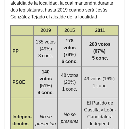
alcaldía de la localidad, la cual mantendrá durante
dos legislaturas, hasta 2019 cuando será Jesús
González Tejado el alcalde de la localidad
2019
2015
2011
178
135 votos
208 votos
votos
(49%)
PP
(67%)
(74%)
3 conc.
5 conc.
6 conc.
140
48 votos
votos
49 votos (16%)
PSOE
(20%)
(51%)
1 conc.
1 conc.
4 conc.
El Partido de
Castilla y León-
No se
Indepen-
No se
Candidatura
presenta
dientes
presentan
Independ.