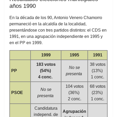
años 1990
En la década de los 90, Antonio Venero Chamorro
permaneció en la alcaldía de la localidad,
presentándose con tres partidos distintos: el CDS en
1991, en una agrupación independiente en 1995 y
en el PP en 1999.
1999
1995
1991
183 votos
38 votos
No se
PP
(54%)
(13%)
presenta
4 conc.
1 conc.
104 votos
68 votos
No se
PSOE
(36%)
(23%)
presenta
2 conc.
1 conc.
Candidatura
Agrupación
independ. de